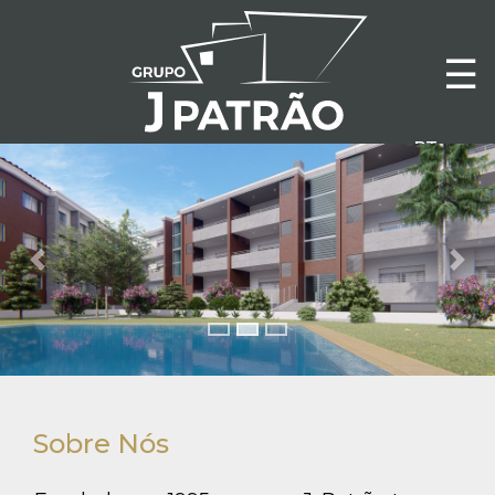
☰
HOME
GRUPO
Previous
Nex
COMERCIALIZAÇÃO
PORTFOLIO
RECRUTAMENTO
Sobre Nós